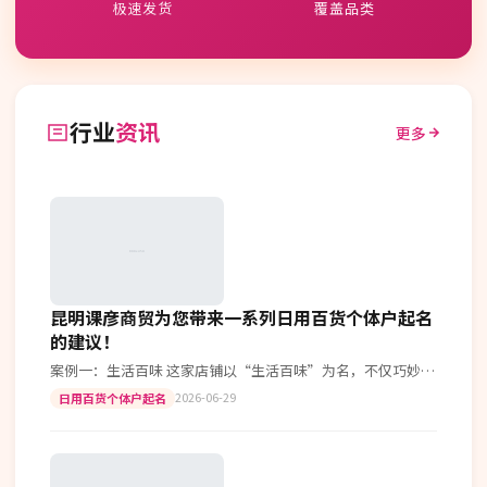
极速发货
覆盖品类
行业
资讯
更多
昆明课彦商贸为您带来一系列日用百货个体户起名
的建议！
案例一：生活百味 这家店铺以“生活百味”为名，不仅巧妙地
融入了“百味”二字，寓意商品种类繁多，还能引起顾客对美
2026-06-29
日用百货个体户起名
好生活的向往。这样的名字既有…