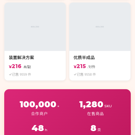
装置解决方案
优质半成品
216
215
¥
¥
.8/副
.7/件
已售 9559 件
已售 9558 件
100,000
1,280
+
SKU
合作商户
在售商品
48
8
h
类