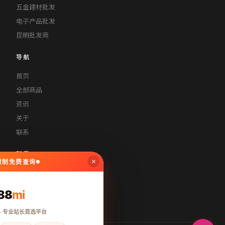
五金建材批发
电子产品批发
昆明批发商
导航
首页
全部商品
资讯
关于
联系
联系
×
无限制免费查询
contact@tyyiox17.cn
400-888-8888
88
mi
周一至周五 9:00-18:00
· 专业站长首选平台