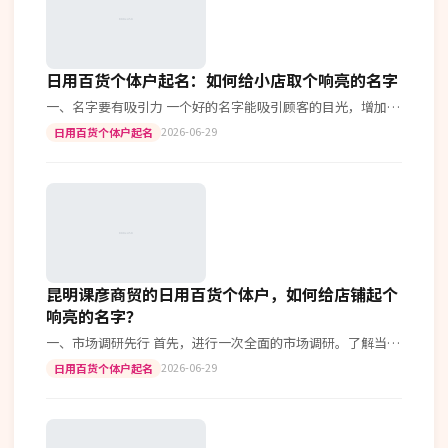
日用百货个体户起名：如何给小店取个响亮的名字
一、名字要有吸引力 一个好的名字能吸引顾客的目光，增加店
铺的知名度。比如“缤纷生活”、“快乐购不停”，这些名称
2026-06-29
日用百货个体户起名
都让人感觉轻松愉悦。 二、体…
昆明课彦商贸的日用百货个体户，如何给店铺起个
响亮的名字？
一、市场调研先行 首先，进行一次全面的市场调研。了解当地
消费者对日用品的需求偏好以及竞争对手的品牌名称，可以帮
2026-06-29
日用百货个体户起名
助你找到更有潜力的名字。 二…