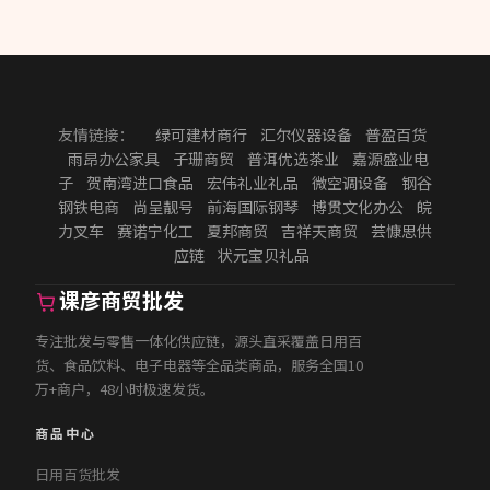
友情链接：
绿可建材商行
汇尔仪器设备
普盈百货
雨昂办公家具
子珊商贸
普洱优选茶业
嘉源盛业电
子
贺南湾进口食品
宏伟礼业礼品
微空调设备
钢谷
钢铁电商
尚呈靓号
前海国际钢琴
博贯文化办公
皖
力叉车
赛诺宁化工
夏邦商贸
吉祥天商贸
芸慷思供
应链
状元宝贝礼品
课彦商贸批发
专注批发与零售一体化供应链，源头直采覆盖日用百
货、食品饮料、电子电器等全品类商品，服务全国10
万+商户，48小时极速发货。
商品中心
日用百货批发